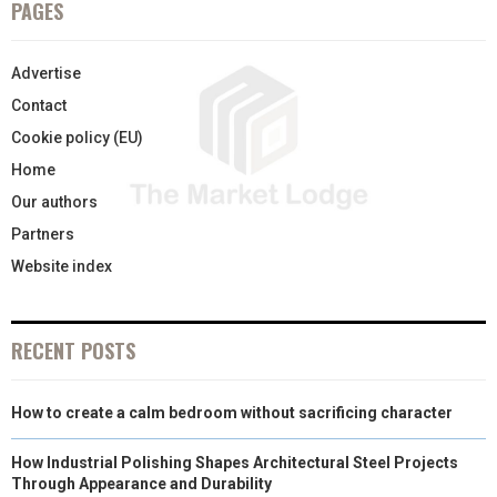
PAGES
N
N
N
N
N
T
O
E
I
Advertise
E
K
S
N
Contact
R
T
Cookie policy (EU)
)
Home
Our authors
Partners
Website index
RECENT POSTS
How to create a calm bedroom without sacrificing character
How Industrial Polishing Shapes Architectural Steel Projects
Through Appearance and Durability